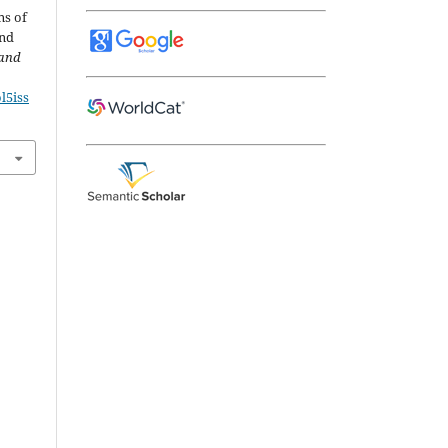
ns of
and
 and
l5iss