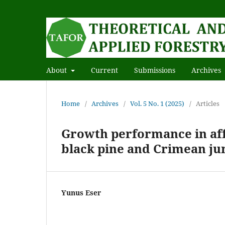
About
Current
Submissions
Archives
Home
/
Archives
/
Vol. 5 No. 1 (2025)
/
Articles
Growth performance in aff
black pine and Crimean ju
Yunus Eser