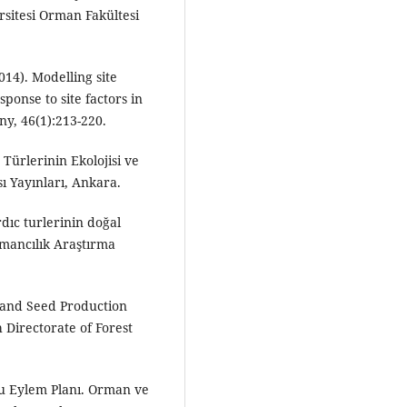
sitesi Orman Fakültesi
014). Modelling site
sponse to site factors in
ny, 46(1):213-220.
Türlerinin Ekolojisi ve
ı Yayınları, Ankara.
dıc turlerinin doğal
Ormancılık Araştırma
g and Seed Production
Directorate of Forest
u Eylem Planı. Orman ve