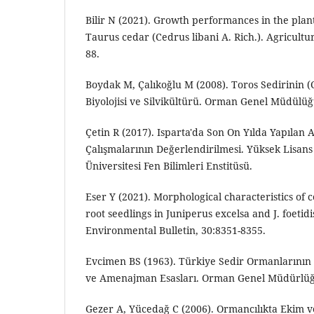
Bilir N (2021). Growth performances in the plan
Taurus cedar (Cedrus libani A. Rich.). Agricultur
88.
Boydak M, Çalıkoğlu M (2008). Toros Sedirinin (C
Biyolojisi ve Silvikültürü. Orman Genel Müdülüğ
Çetin R (2017). Isparta'da Son On Yılda Yapılan
Çalışmalarının Değerlendirilmesi. Yüksek Lisan
Üniversitesi Fen Bilimleri Enstitüsü.
Eser Y (2021). Morphological characteristics of 
root seedlings in Juniperus excelsa and J. foetid
Environmental Bulletin, 30:8351-8355.
Evcimen BS (1963). Türkiye Sedir Ormanlarının
ve Amenajman Esasları. Orman Genel Müdürlüğü
Gezer A, Yücedağ C (2006). Ormancılıkta Ekim v