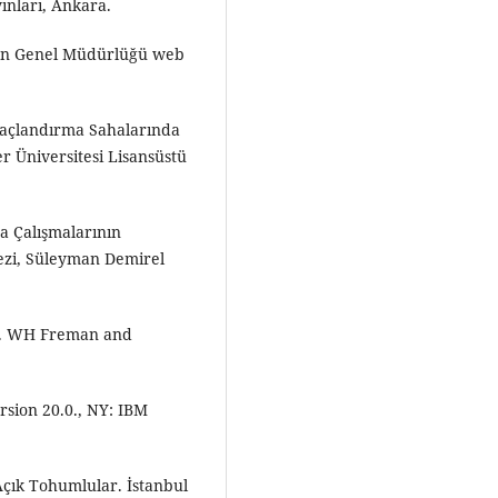
ınları, Ankara.
rman Genel Müdürlüğü web
ğaçlandırma Sahalarında
r Üniversitesi Lisansüstü
ma Çalışmalarının
Tezi, Süleyman Demirel
on). WH Freman and
rsion 20.0., NY: IBM
Açık Tohumlular. İstanbul