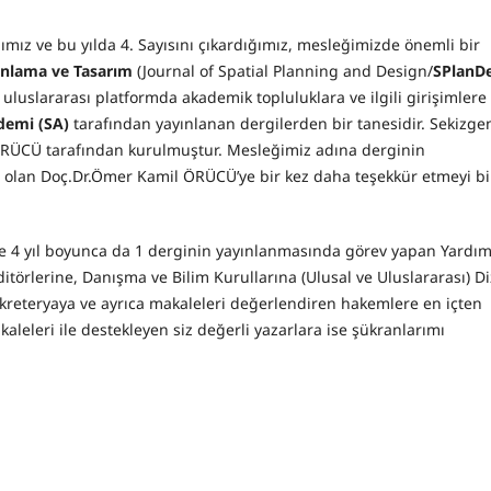
ığımız ve bu yılda 4. Sayısını çıkardığımız, mesleğimizde önemli bir
nlama ve Tasarım
(Journal of Spatial Planning and Design/
SPlanD
 uluslararası platformda akademik topluluklara ve ilgili girişimlere
demi (SA)
tarafından yayınlanan dergilerden bir tanesidir. Sekizge
RÜCÜ tarafından kurulmuştur. Mesleğimiz adına derginin
olan Doç.Dr.Ömer Kamil ÖRÜCÜ’ye bir kez daha teşekkür etmeyi bi
 ve 4 yıl boyunca da 1 derginin yayınlanmasında görev yapan Yardım
 Editörlerine, Danışma ve Bilim Kurullarına (Ulusal ve Uluslararası) Di
ekreteryaya ve ayrıca makaleleri değerlendiren hakemlere en içten
kaleleri ile destekleyen siz değerli yazarlara ise şükranlarımı