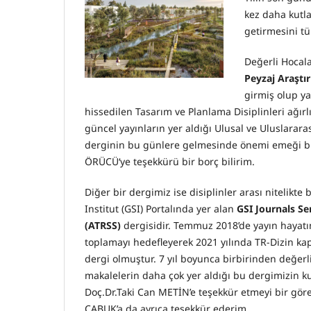
kez daha kutla
getirmesini tü
Değerli Hocal
Peyzaj Araştı
girmiş olup ya
hissedilen Tasarım ve Planlama Disiplinleri ağırl
güncel yayınların yer aldığı Ulusal ve Uluslarar
derginin bu günlere gelmesinde önemi emeği bu
ÖRÜCÜ‘ye teşekkürü bir borç bilirim.
Diğer bir dergimiz ise disiplinler arası nitelikte
Institut (GSI) Portalında yer alan
GSI Journals S
(ATRSS)
dergisidir. Temmuz 2018’de yayın hayatın
toplamayı hedefleyerek 2021 yılında TR-Dizin kap
dergi olmuştur. 7 yıl boyunca birbirinden değer
makalelerin daha çok yer aldığı bu dergimizin 
Doç.Dr.Taki Can METİN’e teşekkür etmeyi bir göre
ÇABUK’a da ayrıca teşekkür ederim.