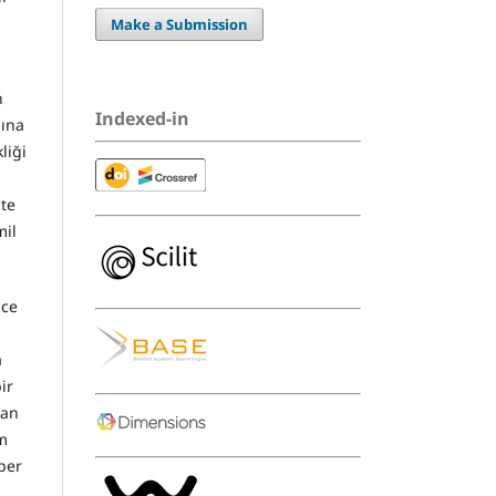
Make a Submission
n
Indexed-in
lına
liği
çte
mil
nce
a
ir
şan
m
per