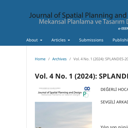
About
Articles
Submissions
Publish
Home
/
Archives
/
Vol. 4 No. 1 (2024): SPLANDES-2
Vol. 4 No. 1 (2024): SPLAN
DEĞERLİ HOC
SEVGİLİ ARKA
Yılın son gün