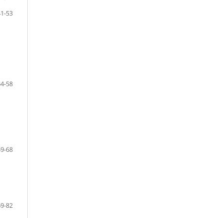
41-53
54-58
59-68
69-82