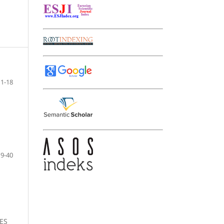
1-18
19-40
ES