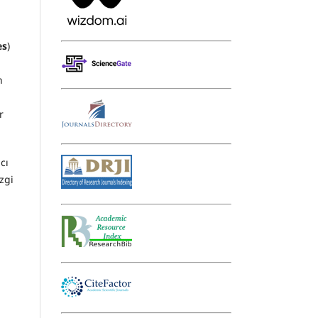
es
)
n
r
cı
zgi