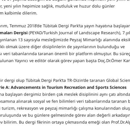
r, yeni yılın hepimize sağlık, mutluluk ve huzur dolu günler
m kalbimle dilerim.
arım, Temmuz 2018’de Tübitak Dergi Park’ta yayın hayatına başlaya
rmaları
Dergisi
(PEYAD/Turkish Journal of Landscape Research), 7.yı
yınlanan 13 sayısıyla mesleğimizde Peyzaj Mimarlığı alanında eksik
ıklı olmak üzere diğer disiplinlerin de yayınlarının bulunduğu ve
ası veri tabanlarında taranan önemli bir platform olmuştur. Bu süre
lunan Yayıncı ve editör olarak görev yapan başta Doç.Dr.Ömer Ka
 bir dergi olup Tübitak Dergi Park’ta TR-Dizin’de taranan Global Scie
erie A: Advancements in Tourism Recreation and Sports Sciences
a başlayan dergimiz birden çok meslek disiplinini aynı çatı altınd
samına alınarak sosyal ve fen bilimleri veri tabanlarında taranan b
li turizm, rekreasyon ve peyzaj mimarlığı çalışma konularından olu
kuruluşunda ve bu günlere gelmesinde görev alan değerli arkadaşı
v bilirim. Bu dergi fikrinin ortaya çıkmasında emeği olan Prof.Dr.Al