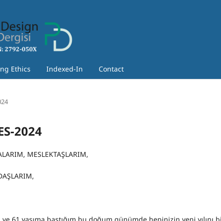
ing Ethics
Indexed-In
Contact
024
DES-2024
ALARIM, MESLEKTAŞLARIM,
DAŞLARIM,
ü ve 61 yaşıma bastığım bu doğum günümde hepinizin yeni yılını b