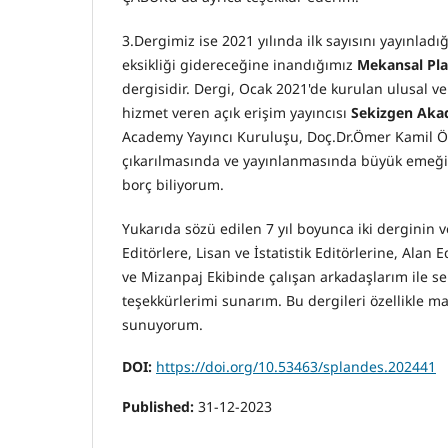
3.Dergimiz ise 2021 yılında ilk sayısını yayınlad
eksikliği gidereceğine inandığımız
Mekansal Pla
dergisidir. Dergi, Ocak 2021'de kurulan ulusal ve
hizmet veren açık erişim yayıncısı
Sekizgen Aka
Academy Yayıncı Kuruluşu, Doç.Dr.Ömer Kamil Ö
çıkarılmasında ve yayınlanmasında büyük emeği 
borç biliyorum.
Yukarıda sözü edilen 7 yıl boyunca iki derginin
Editörlere, Lisan ve İstatistik Editörlerine, Alan
ve Mizanpaj Ekibinde çalışan arkadaşlarım ile s
teşekkürlerimi sunarım. Bu dergileri özellikle ma
sunuyorum.
DOI:
https://doi.org/10.53463/splandes.202441
Published:
31-12-2023