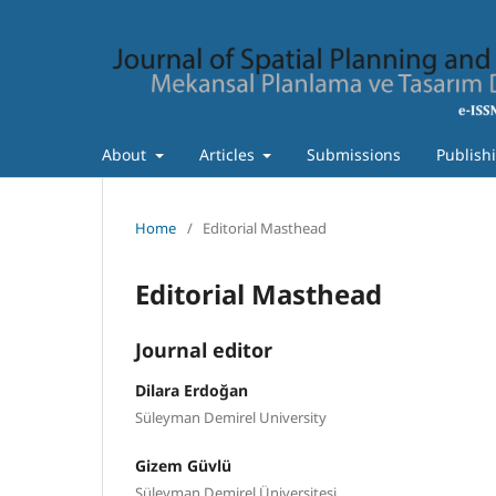
About
Articles
Submissions
Publish
Home
/
Editorial Masthead
Editorial Masthead
Journal editor
Dilara Erdoğan
Süleyman Demirel University
Gizem Güvlü
Süleyman Demirel Üniversitesi